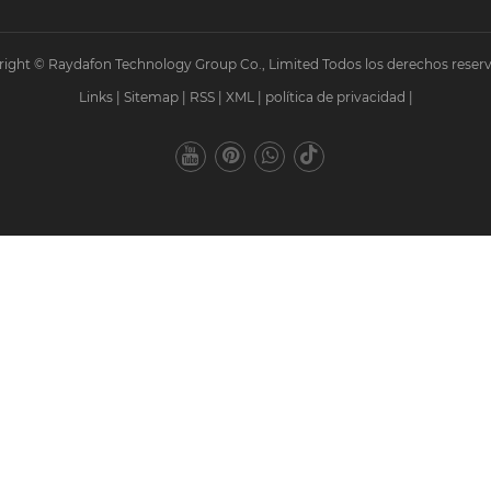
ight © Raydafon Technology Group Co., Limited Todos los derechos reser
Links
|
Sitemap
|
RSS
|
XML
|
política de privacidad
|