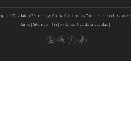
ight © Raydafon Technology Group Co., Limited Todos los derechos reser
Links
|
Sitemap
|
RSS
|
XML
|
política de privacidad
|