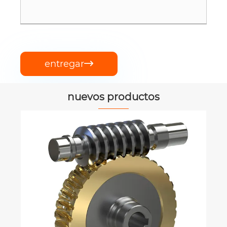
entregar

nuevos productos
Caja de engranajes de la batidora de
alimentación para tmr mezclador ep
rmg
Ver más >>