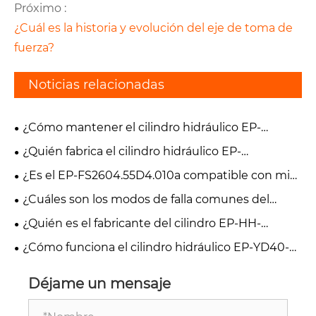
Próximo :
¿Cuál es la historia y evolución del eje de toma de
fuerza?
Noticias relacionadas
¿Cómo mantener el cilindro hidráulico EP-
TF1004.55.8?
¿Quién fabrica el cilindro hidráulico EP-
TC04.55JD.010?
¿Es el EP-FS2604.55D4.010a compatible con mi
carretilla elevadora?
¿Cuáles son los modos de falla comunes del
cilindro hidráulico EP-HH-YG45*220-V90?
¿Quién es el fabricante del cilindro EP-HH-
YG45*220?
¿Cómo funciona el cilindro hidráulico EP-YD40-
245-D5 en una cosechadora?
Déjame un mensaje