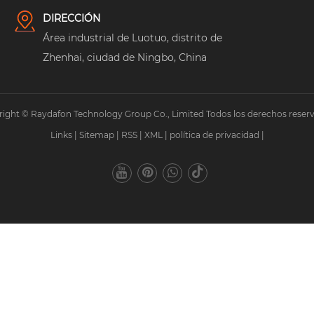
DIRECCIÓN
Área industrial de Luotuo, distrito de
Zhenhai, ciudad de Ningbo, China
ight © Raydafon Technology Group Co., Limited Todos los derechos reser
Links
|
Sitemap
|
RSS
|
XML
|
política de privacidad
|