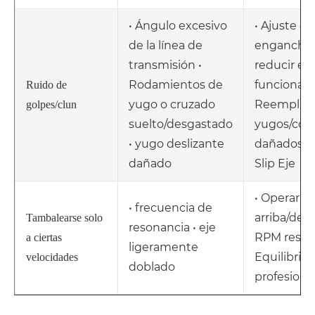
• Ángulo excesivo
• Ajuste el
de la línea de
enganche 
transmisión •
reducir el
Rodamientos de
funcionam
Ruido de
yugo o cruzado
Reemplace
golpes/clun
suelto/desgastado
yugos/coji
• yugo deslizante
dañados • 
dañado
Slip Eje
• Operar
• frecuencia de
arriba/deb
Tambalearse solo
resonancia • eje
RPM reson
a ciertas
ligeramente
Equilibrio 
velocidades
doblado
profesiona