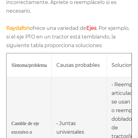
incorrectamente. Apriete o reemplácelo si es
necesario.
Raydafon
ofrece una variedad de
Ejes
. Por ejemplo,
si el eje PTO en un tractor está temblando, la
siguiente tabla proporciona soluciones:
Causas probables
Solucione
Síntoma/problema
• Reemplac
articulacio
se usan • 
o reemplac
doblados •
• Juntas
Camble de eje
de
universales
excesivo o
tractor/im