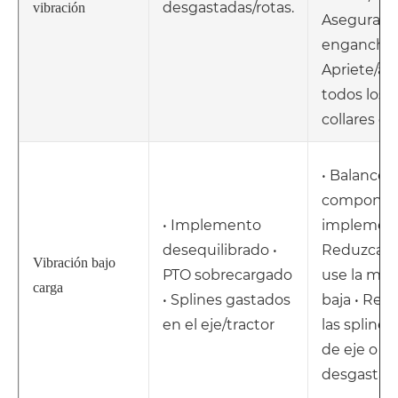
desgastadas/rotas.
vibración
Asegurar e
enganche d
Apriete/as
todos los a
collares d
• Balance d
componen
• Implemento
implement
desequilibrado •
Reduzca la
Vibración bajo
PTO sobrecargado
use la ma
carga
• Splines gastados
baja • Re
en el eje/tractor
las splines
de eje o tr
desgastad