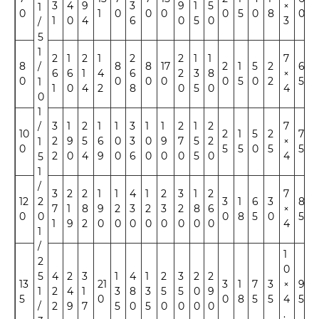
3
4
9
3
9
1
5
×
1
0
1
0
0
0
0
5
0
8
0
8
1
0
4
6
0
5
0
3
/
5
1
2
1
2
1
2
2
1
1
7
8
8
8
17
2
1
5
2
6
3
/
6
6
1
4
6
2
3
8
×
0
0
0
0
0
5
0
2
5
2
1
1
0
4
2
8
0
5
0
4
0
1
3
1
2
1
1
3
1
1
2
1
2
7
/
10
2
1
5
2
7
3
2
9
5
6
0
3
0
9
7
5
2
×
1
0
5
5
0
5
5
8
2
0
4
9
0
6
0
0
0
5
0
4
5
1
/
3
2
2
1
1
4
1
2
3
1
2
7
12
2
3
1
6
3
8
4
7
1
8
9
2
3
2
3
2
8
6
×
0
0
0
8
5
0
5
5
1
9
2
0
0
0
0
0
0
0
0
4
1
/
1
2
0
5
4
2
3
1
4
1
2
3
2
2
13
21
3
1
7
3
×
9
5
1
2
4
1
3
8
3
5
5
0
9
5
0
0
8
5
5
4
5
5
/
2
9
7
5
0
5
0
0
0
0
.