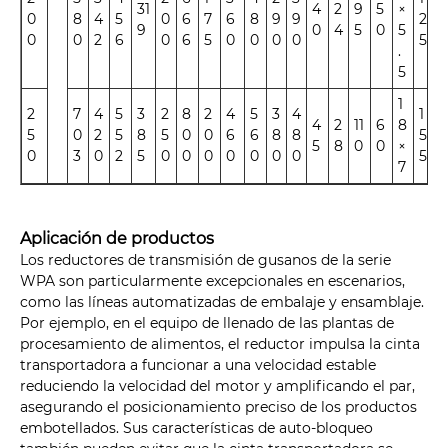
31
4
2
9
5
×
7
0
8
4
5
0
6
7
6
8
9
9
2
9
0
4
5
0
5
0
0
0
2
6
0
6
5
0
0
0
0
5
.
5
1
2
7
4
5
3
2
8
2
4
5
3
4
1
4
2
11
6
8
9
5
0
2
5
8
5
0
0
6
6
8
8
5
5
8
0
0
×
0
0
3
0
2
5
0
0
0
0
0
0
0
5
7
Aplicación de productos
Los reductores de transmisión de gusanos de la serie
WPA son particularmente excepcionales en escenarios,
como las líneas automatizadas de embalaje y ensamblaje.
Por ejemplo, en el equipo de llenado de las plantas de
procesamiento de alimentos, el reductor impulsa la cinta
transportadora a funcionar a una velocidad estable
reduciendo la velocidad del motor y amplificando el par,
asegurando el posicionamiento preciso de los productos
embotellados. Sus características de auto-bloqueo