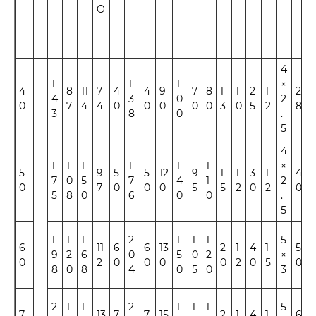
O
4
1
1
1
×
4
8
11
7
4
4
9
7
8
1
1
2
1
2
1
4
3
0
2
0
7
4
4
0
0
0
0
0
3
0
5
2
8
4
3
8
0
.
5
4
1
1
1
1
1
1
×
5
9
5
5
12
9
1
1
3
1
4
1
7
0
5
7
4
1
2
0
7
0
0
0
5
5
2
0
2
0
7
5
8
0
6
0
0
.
5
1
1
1
2
1
1
1
5
6
11
6
6
13
2
1
4
1
5
2
9
2
6
0
5
0
2
×
0
2
0
0
0
0
2
0
5
0
2
8
0
8
4
0
5
0
3
2
1
1
2
1
1
1
5
7
13
7
7
15
2
1
4
1
6
2