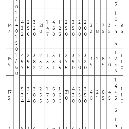
3
5
0
1
1
/
0
4
2
3
1
4
1
2
3
2
2
4
14
21
3
1
7
3
×
9
5
3
5
2
4
6
2
5
5
0
8
0
7
0
2
8
5
5
4
5
5
2
6
0
7
0
3
0
0
0
0
1
.
5
5
0
1
1
4
2
3
2
1
5
1
2
3
2
3
1
15
3
2
8
4
2
6
/
9
9
8
5
5
3
3
7
9
2
2
1
5
5
1
5
0
×
0
6
7
5
2
2
5
1
5
5
0
0
0
0
5
0
1
4
5
3
3
2
1
6
1
4
2
3
1
17
31
4
2
8
4
×
6
3
1
8
5
7
0
6
3
5
5
1
5
0
0
1
5
5
5
5
4
4
8
5
5
0
0
0
0
0
0
.
5
1
4
2
5
3
4
2
6
1
3
4
2
3
1