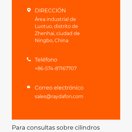
DIRECCIÓN

Área industrial de
Luotuo, distrito de
Zhenhai, ciudad de
Ningbo, China
Teléfono

+86-574-87167707
Correo electrónico

sales@raydafon.com
Para consultas sobre cilindros