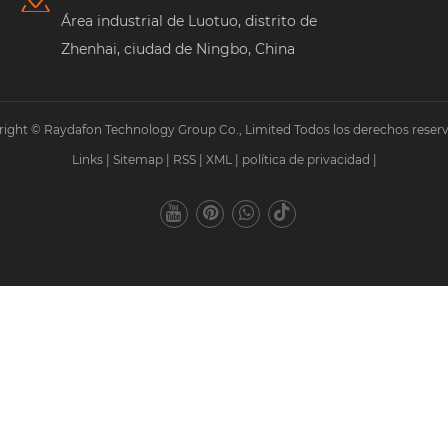
Área industrial de Luotuo, distrito de
Zhenhai, ciudad de Ningbo, China
ight © Raydafon Technology Group Co., Limited Todos los derechos reser
Links
|
Sitemap
|
RSS
|
XML
|
política de privacidad
|