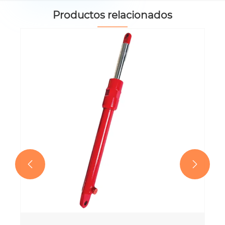
Productos relacionados
EP-YD40-245-D5 Cilindro hidráulico
Ver más >>

