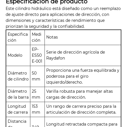
Especificación de producto
Este cilindro hidráulico está diseñado como un reemplazo
de ajuste directo para aplicaciones de dirección, con
dimensiones y características de rendimiento que
priorizan la seguridad y la confiabilidad.
Especifica
Medi
Notas
ción
ción
EP-
Serie de dirección agrícola de
Modelo
ES50
Raydafon
E-001
Proporciona una fuerza equilibrada y
Diámetro
50
poderosa para el giro
de cilindro
mm
izquierdo/derecho.
Diámetro
25
Varilla robusta para manejar altas
de la barra
mm
cargas de dirección.
Longitud
153
Un rango de carrera preciso para la
de carrera
mm
articulación de dirección completa.
Distancia
Longitud retractada compacta para