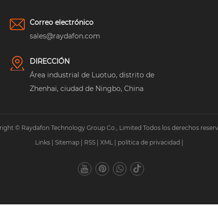
Correo electrónico
sales@raydafon.com
DIRECCIÓN
Área industrial de Luotuo, distrito de
Zhenhai, ciudad de Ningbo, China
ight © Raydafon Technology Group Co., Limited Todos los derechos reser
Links
|
Sitemap
|
RSS
|
XML
|
política de privacidad
|