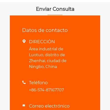
Enviar Consulta
Datos de contacto
DIRECCIÓN

Área industrial de
Luotuo, distrito de
Zhenhai, ciudad de
Ningbo, China
Teléfono

+86-574-87167707
Correo electrónico
