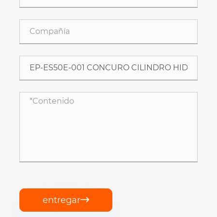
entregar
