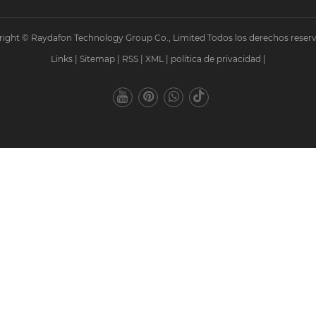
ight © Raydafon Technology Group Co., Limited Todos los derechos reser
Links
|
Sitemap
|
RSS
|
XML
|
política de privacidad
|