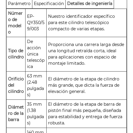
Parámetro
Especificación
Detalles de ingeniería
Númer
EP-
Nuestro identificador específico
o de
QY350/5
para este cilindro telescópico
model
9/003
compacto de varias etapas.
o
De
Proporciona una carrera larga desde
acción
Tipo de
una longitud retraída corta, ideal
única
cilindro
para aplicaciones con espacio de
telescóp
montaje limitado.
ica
63 mm
Orificio
El diámetro de la etapa de cilindro
(2.48
del
más grande, que dicta la fuerza de
pulgada
cilindro
elevación general.
s)
35 mm
El diámetro de la etapa de barra de
Diámet
(1.38
pistón final más pequeña, diseñada
ro de la
pulgada
para estabilidad y entrega de fuerza
barra
s)
robusta.
140 mm