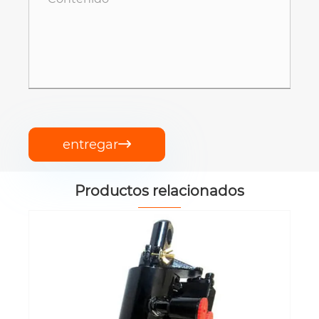
entregar

Productos relacionados
EP-MEZ504/55/016 Cilindro de
elevación hidráulica
Ver más >>