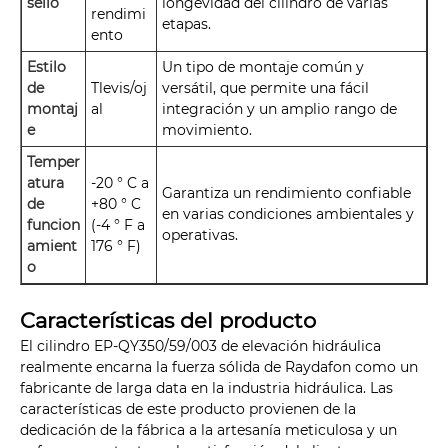
sello
longevidad del cilindro de varias
rendimi
etapas.
ento
Estilo
Un tipo de montaje común y
de
Tlevis/oj
versátil, que permite una fácil
montaj
al
integración y un amplio rango de
e
movimiento.
Temper
atura
-20 ° C a
Garantiza un rendimiento confiable
de
+80 ° C
en varias condiciones ambientales y
funcion
(-4 ° F a
operativas.
amient
176 ° F)
o
Características del producto
El cilindro EP-QY350/59/003 de elevación hidráulica
realmente encarna la fuerza sólida de Raydafon como un
fabricante de larga data en la industria hidráulica. Las
características de este producto provienen de la
dedicación de la fábrica a la artesanía meticulosa y un