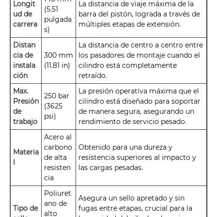
Longit
La distancia de viaje máxima de la
(5.51
ud de
barra del pistón, lograda a través de
pulgada
carrera
múltiples etapas de extensión.
s)
Distan
La distancia de centro a centro entre
cia de
300 mm
los pasadores de montaje cuando el
instala
(11.81 in)
cilindro está completamente
ción
retraído.
Max.
La presión operativa máxima que el
250 bar
Presión
cilindro está diseñado para soportar
(3625
de
de manera segura, asegurando un
psi)
trabajo
rendimiento de servicio pesado.
Acero al
carbono
Obtenido para una dureza y
Materia
de alta
resistencia superiores al impacto y
l
resisten
las cargas pesadas.
cia
Poliuret
Asegura un sello apretado y sin
ano de
Tipo de
fugas entre etapas, crucial para la
alto