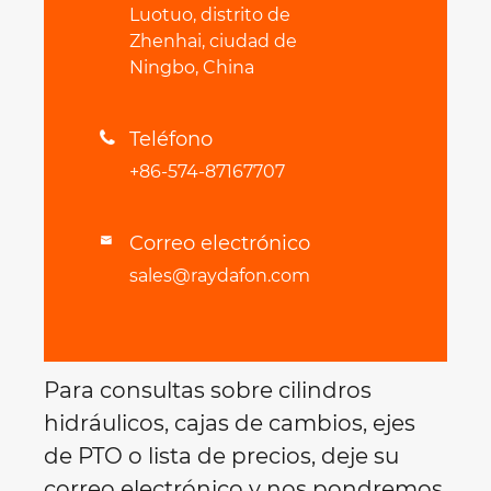
Luotuo, distrito de
Zhenhai, ciudad de
Ningbo, China
Teléfono

+86-574-87167707
Correo electrónico

sales@raydafon.com
Para consultas sobre cilindros
hidráulicos, cajas de cambios, ejes
de PTO o lista de precios, deje su
correo electrónico y nos pondremos