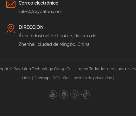
Correo electrónico
sales@raydafon.com
DIRECCIÓN
Área industrial de Luotuo, distrito de
Zhenhai, ciudad de Ningbo, China
ight © Raydafon Technology Group Co., Limited Todos los derechos reser
Links
|
Sitemap
|
RSS
|
XML
|
política de privacidad
|