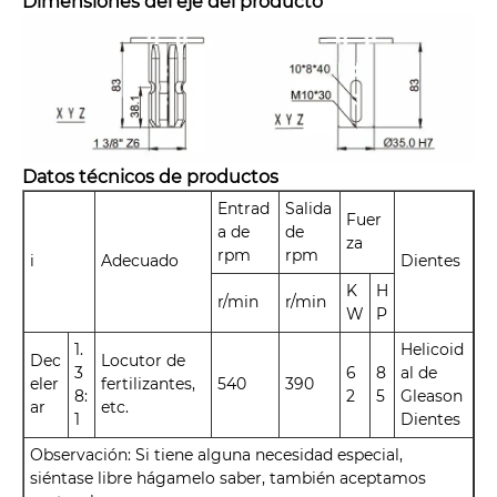
Dimensiones del eje del producto
Datos técnicos de productos
Entrad
Salida
Fuer
a de
de
za
rpm
rpm
i
Adecuado
Dientes
K
H
r/min
r/min
W
P
1.
Helicoid
Dec
Locutor de
3
6
8
al de
eler
fertilizantes,
540
390
8:
2
5
Gleason
ar
etc.
1
Dientes
Observación: Si tiene alguna necesidad especial,
siéntase libre hágamelo saber, también aceptamos